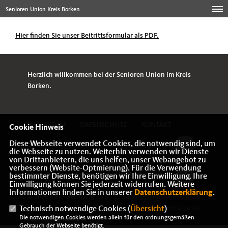
Senioren Union Kreis Borken
Hier finden Sie unser Beitrittsformular als PDF.
Herzlich willkommen bei der Senioren Union im Kreis
Borken.
IMPRESSUM
DATENSCHUTZ
KONTAKT
Cookie Hinweis
Diese Webseite verwendet Cookies, die notwendig sind, um
Senioren Union NRW
die Webseite zu nutzen. Weiterhin verwenden wir Dienste
von Drittanbietern, die uns helfen, unser Webangebot zu
verbessern (Website-Optmierung). Für die Verwendung
Senioren-Union der CDU Deutschlands
bestimmter Dienste, benötigen wir Ihre Einwilligung. Ihre
Einwilligung können Sie jederzeit widerrufen. Weitere
Informationen finden Sie in unserer
Datenschutzerklärung
.
© 2026 Kreisvereinigung
Realisation: Sharkness Media
Technisch notwendige Cookies (
Übersicht
)
Senioren Union Borken
GmbH & Co. KG
Die notwendigen Cookies werden allein für den ordnungsgemäßen
Alle Rechte vorbehalten.
Gebrauch der Webseite benötigt.