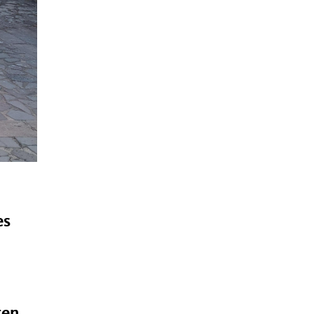
es
ten